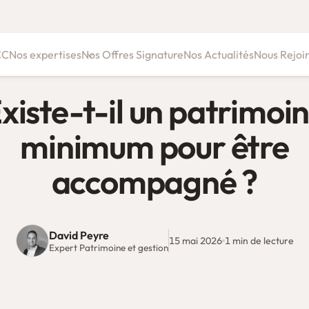
CC
Nos expertises
Nos Offres Signature
Nos Actualités
Nous Rejoi
Conseil juridique & fiscal
xiste-t-il un patrimoi
Ressources Humaines
minimum pour être
Gestion de patrimoine & conseil patrimonial
accompagné ?
David Peyre
15 mai 2026
1 min de lecture
Expert Patrimoine et gestion