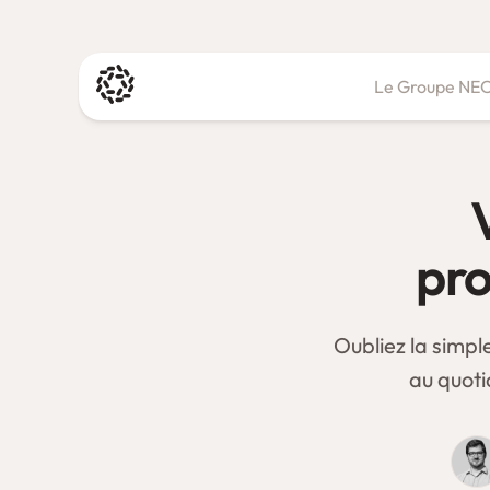
Skip
to
content
Le Groupe NE
Toutes les expertises
Expertise Comptable
Audit & Commissariat aux comptes
pro
Oubliez la simpl
au quoti