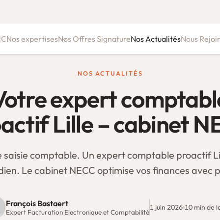
CC
Nos expertises
Nos Offres Signature
Nos Actualités
Nous Rejoi
Conseil juridique & fiscal
NOS ACTUALITÉS
Ressources Humaines
Votre expert comptabl
Gestion de patrimoine & conseil patrimonial
actif Lille – cabinet 
e saisie comptable. Un expert comptable proactif Lil
dien. Le cabinet NECC optimise vos finances avec p
François Bastaert
1 juin 2026
10 min de l
Expert Facturation Electronique et Comptabilité