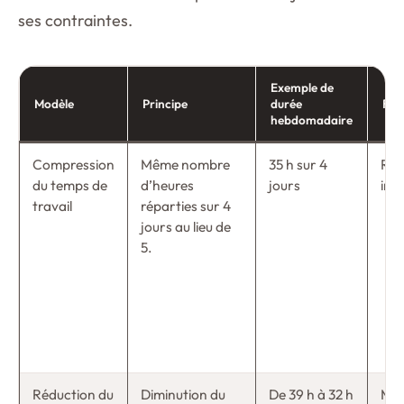
ses contraintes.
Exemple de
Modèle
Principe
durée
Rém
hebdomadaire
Compression
Même nombre
35 h sur 4
Rém
du temps de
d’heures
jours
inc
travail
réparties sur 4
jours au lieu de
5.
Réduction du
Diminution du
De 39 h à 32 h
Mai