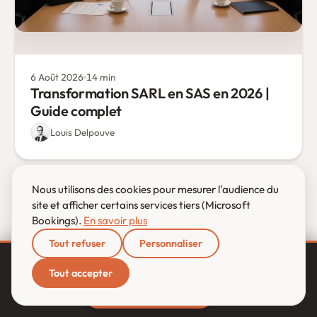
6 Août 2026
14 min
Transformation SARL en SAS en 2026 |
Guide complet
Louis Delpouve
Nous utilisons des cookies pour mesurer l'audience du
site et afficher certains services tiers (Microsoft
Bookings).
En savoir plus
Tout refuser
Personnaliser
Facturation électronique obligatoire
:
avant le
J-23
Tout accepter
1ᵉʳ septembre 2026 — êtes-vous prêt ?
×
Diagnostic gratuit →